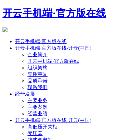
开云手机端·官方版在线
开云手机端·官方版在线
开云手机端·官方版在线-开云(中国)
企业简介
开云手机端·官方版在线
组织架构
资质荣誉
品质承诺
联系我们
经营发展
主要业务
主要案例
经营业绩
开云手机端·官方版在线-开云(中国)
高低压开关柜
变压器
箱式变电站