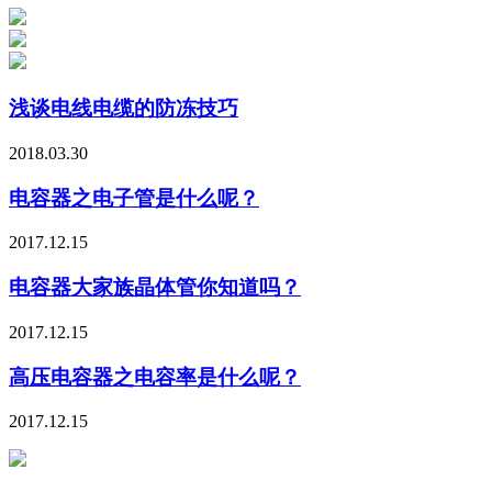
浅谈电线电缆的防冻技巧
2018.03.30
电容器之电子管是什么呢？
2017.12.15
电容器大家族晶体管你知道吗？
2017.12.15
高压电容器之电容率是什么呢？
2017.12.15