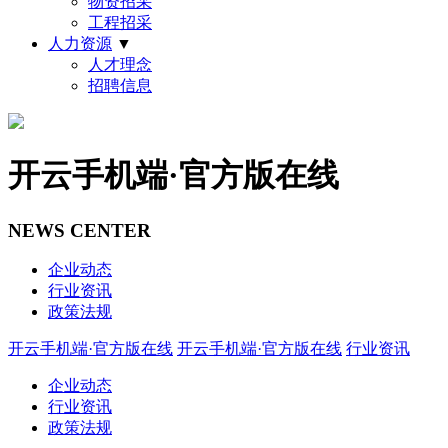
物资招采
工程招采
人力资源
▼
人才理念
招聘信息
开云手机端·官方版在线
NEWS CENTER
企业动态
行业资讯
政策法规
开云手机端·官方版在线
开云手机端·官方版在线
行业资讯
企业动态
行业资讯
政策法规