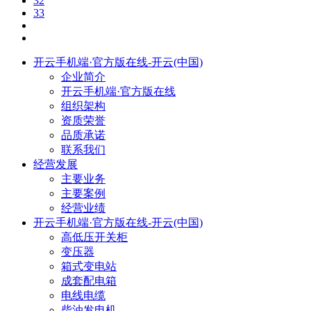
32
33
开云手机端·官方版在线-开云(中国)
企业简介
开云手机端·官方版在线
组织架构
资质荣誉
品质承诺
联系我们
经营发展
主要业务
主要案例
经营业绩
开云手机端·官方版在线-开云(中国)
高低压开关柜
变压器
箱式变电站
成套配电箱
电线电缆
柴油发电机