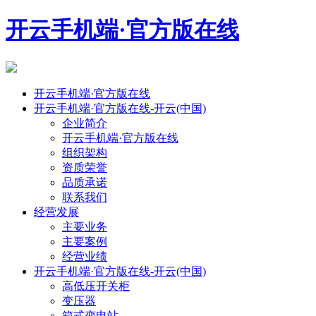
开云手机端·官方版在线
开云手机端·官方版在线
开云手机端·官方版在线-开云(中国)
企业简介
开云手机端·官方版在线
组织架构
资质荣誉
品质承诺
联系我们
经营发展
主要业务
主要案例
经营业绩
开云手机端·官方版在线-开云(中国)
高低压开关柜
变压器
箱式变电站