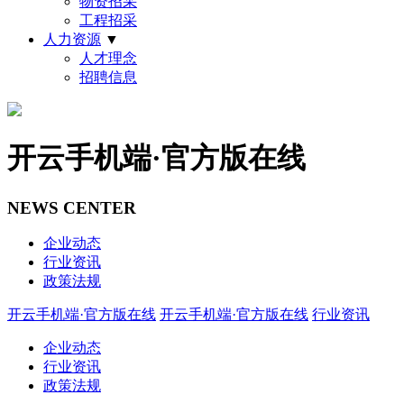
物资招采
工程招采
人力资源
▼
人才理念
招聘信息
开云手机端·官方版在线
NEWS CENTER
企业动态
行业资讯
政策法规
开云手机端·官方版在线
开云手机端·官方版在线
行业资讯
企业动态
行业资讯
政策法规