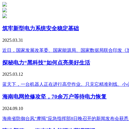
筑牢新型电力系统安全稳定基础
2025.03.31
近日，国家发展改革委、国家能源局、国家数据局联合印发《加快
探秘电力“黑科技”如何点亮美好生活
2025.03.12
蓝天下，一台机器人正在进行高空作业。只见它精准剥线、小
海南电网抢修攻坚，70余万户等待电力恢复
2024.09.10
海南省防御台风“摩羯”应急指挥部8日晚召开的新闻发布会获悉，