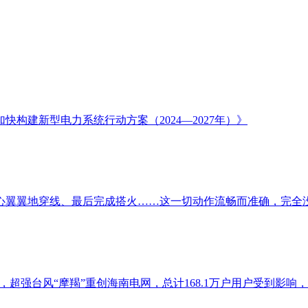
构建新型电力系统行动方案（2024—2027年）》
心翼翼地穿线、最后完成搭火……这一切动作流畅而准确，完全
超强台风“摩羯”重创海南电网，总计168.1万户用户受到影响，