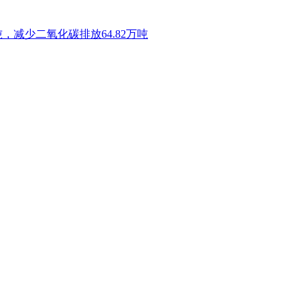
，减少二氧化碳排放64.82万吨