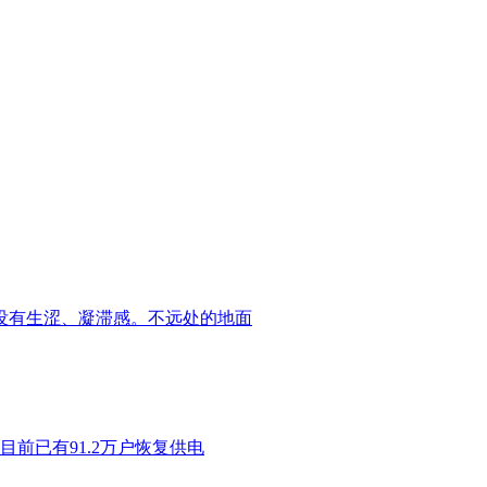
没有生涩、凝滞感。不远处的地面
目前已有91.2万户恢复供电