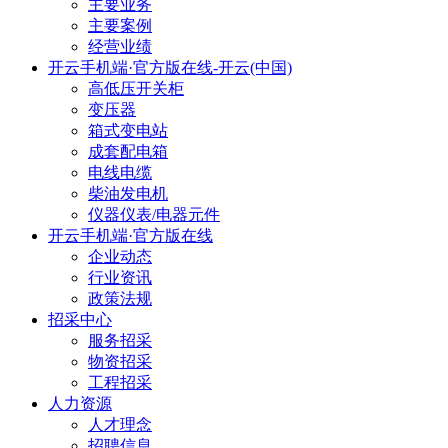
主要业务
主要案例
经营业绩
开云手机端·官方版在线-开云(中国)
高低压开关柜
变压器
箱式变电站
成套配电箱
电线电缆
柴油发电机
仪器仪表/电器元件
开云手机端·官方版在线
企业动态
行业资讯
政策法规
招采中心
服务招采
物资招采
工程招采
人力资源
人才理念
招聘信息