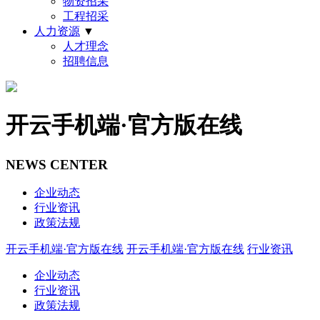
物资招采
工程招采
人力资源
▼
人才理念
招聘信息
开云手机端·官方版在线
NEWS CENTER
企业动态
行业资讯
政策法规
开云手机端·官方版在线
开云手机端·官方版在线
行业资讯
企业动态
行业资讯
政策法规