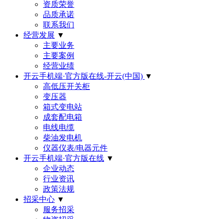
资质荣誉
品质承诺
联系我们
经营发展
▼
主要业务
主要案例
经营业绩
开云手机端·官方版在线-开云(中国)
▼
高低压开关柜
变压器
箱式变电站
成套配电箱
电线电缆
柴油发电机
仪器仪表/电器元件
开云手机端·官方版在线
▼
企业动态
行业资讯
政策法规
招采中心
▼
服务招采