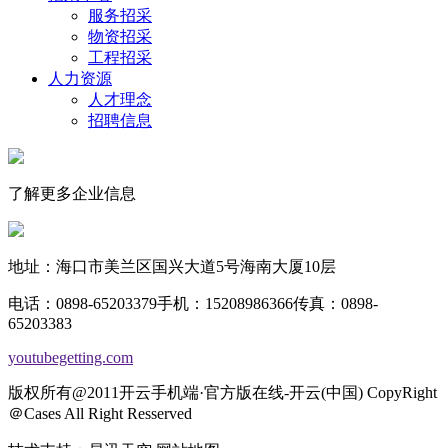
服务招采
物资招采
工程招采
人力资源
人才理念
招聘信息
了解更多企业信息
地址：海口市美兰区国兴大道5号海南大厦10层
电话：0898-65203379
手机：15208986366
传真：0898-
65203383
youtubegetting.com
版权所有@2011开云手机端·官方版在线-开云(中国) CopyRight
＠Cases All Right Resserved