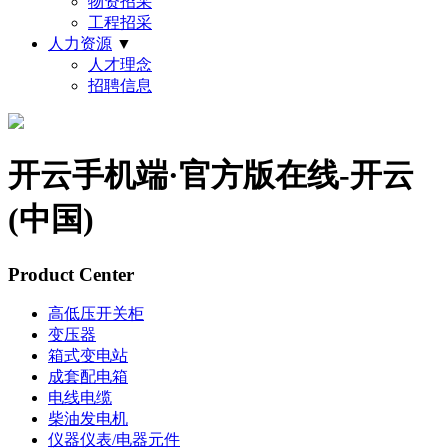
物资招采
工程招采
人力资源
▼
人才理念
招聘信息
开云手机端·官方版在线-开云
(中国)
Product Center
高低压开关柜
变压器
箱式变电站
成套配电箱
电线电缆
柴油发电机
仪器仪表/电器元件