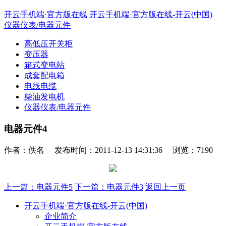
开云手机端·官方版在线
开云手机端·官方版在线-开云(中国)
仪器仪表/电器元件
高低压开关柜
变压器
箱式变电站
成套配电箱
电线电缆
柴油发电机
仪器仪表/电器元件
电器元件4
作者：佚名 发布时间：2011-12-13 14:31:36 浏览：7190
上一篇：
电器元件5
下一篇：
电器元件3
返回上一页
开云手机端·官方版在线-开云(中国)
企业简介