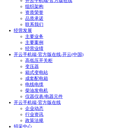
开云手机端·官方版在线
组织架构
资质荣誉
品质承诺
联系我们
经营发展
主要业务
主要案例
经营业绩
开云手机端·官方版在线-开云(中国)
高低压开关柜
变压器
箱式变电站
成套配电箱
电线电缆
柴油发电机
仪器仪表/电器元件
开云手机端·官方版在线
企业动态
行业资讯
政策法规
招采中心