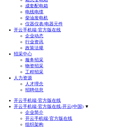
成套配电箱
电线电缆
柴油发电机
仪器仪表/电器元件
开云手机端·官方版在线
企业动态
行业资讯
政策法规
招采中心
服务招采
物资招采
工程招采
人力资源
人才理念
招聘信息
开云手机端·官方版在线
开云手机端·官方版在线-开云(中国)
▼
企业简介
开云手机端·官方版在线
组织架构