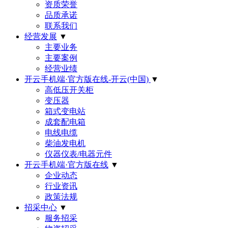
资质荣誉
品质承诺
联系我们
经营发展
▼
主要业务
主要案例
经营业绩
开云手机端·官方版在线-开云(中国)
▼
高低压开关柜
变压器
箱式变电站
成套配电箱
电线电缆
柴油发电机
仪器仪表/电器元件
开云手机端·官方版在线
▼
企业动态
行业资讯
政策法规
招采中心
▼
服务招采