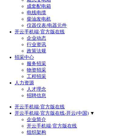
成套配电箱
电线电缆
柴油发电机
仪器仪表/电器元件
开云手机端·官方版在线
企业动态
行业资讯
政策法规
招采中心
服务招采
物资招采
工程招采
人力资源
人才理念
招聘信息
开云手机端·官方版在线
开云手机端·官方版在线-开云(中国)
▼
企业简介
开云手机端·官方版在线
组织架构