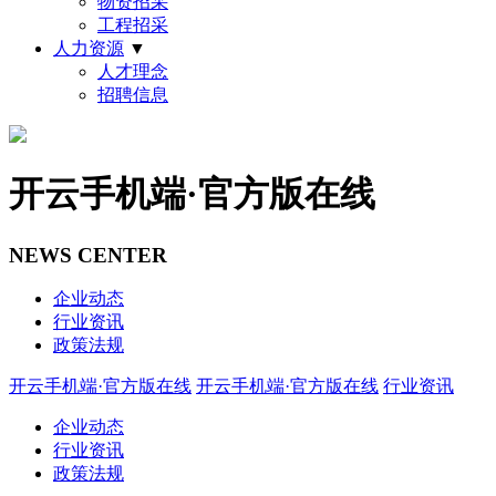
物资招采
工程招采
人力资源
▼
人才理念
招聘信息
开云手机端·官方版在线
NEWS CENTER
企业动态
行业资讯
政策法规
开云手机端·官方版在线
开云手机端·官方版在线
行业资讯
企业动态
行业资讯
政策法规