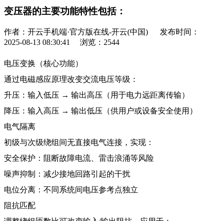
变压器的主要功能特性包括：
作者：开云手机端·官方版在线-开云(中国) 发布时间：
2025-08-13 08:30:41 浏览：2544
电压变换（核心功能）
通过电磁感应原理改变交流电压等级：
升压：输入低压 → 输出高压（用于电力远距离传输）
降压：输入高压 → 输出低压（供用户或设备安全使用）
电气隔离
初级与次级绕组间无直接电气连接，实现：
安全保护：阻断故障电流、雷击浪涌等风险
噪声抑制：减少接地回路引起的干扰
电位分离：不同系统间电压参考点独立
阻抗匹配