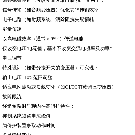
调整绕组匝数比可改变输入/输出阻抗，应用于：
信号传输（如音频变压器）优化功率传输效率
电子电路（如射频系统）消除阻抗失配损耗
能量传递
以高电磁效率（通常＞95%）传递电能
仅改变电压/电流值，基本不改变交流电频率及功率*
电压调节
特殊设计（如带分接开关的变压器）可实现：
输出电压±10%范围调整
适应电网波动或负载变化（如OLTC有载调压变压器）
故障限流
绕组短路时呈现内在高阻抗特性：
抑制系统短路电流峰值
为保护装置争取动作时间