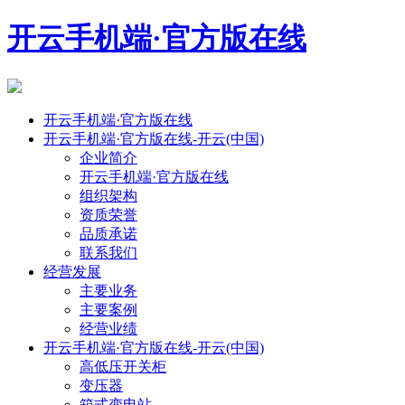
开云手机端·官方版在线
开云手机端·官方版在线
开云手机端·官方版在线-开云(中国)
企业简介
开云手机端·官方版在线
组织架构
资质荣誉
品质承诺
联系我们
经营发展
主要业务
主要案例
经营业绩
开云手机端·官方版在线-开云(中国)
高低压开关柜
变压器
箱式变电站