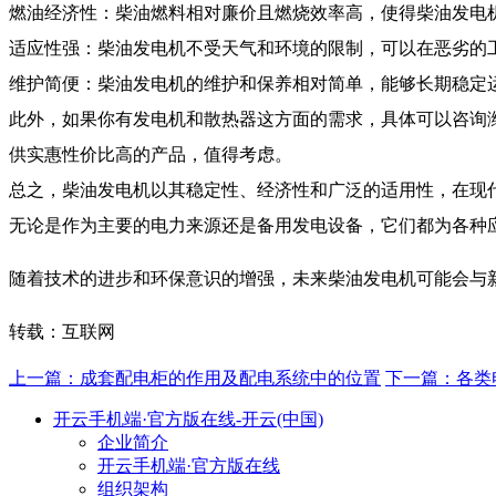
燃油经济性：柴油燃料相对廉价且燃烧效率高，使得柴油发电
适应性强：柴油发电机不受天气和环境的限制，可以在恶劣的
维护简便：柴油发电机的维护和保养相对简单，能够长期稳定
此外，如果你有发电机和散热器这方面的需求，具体可以咨询
供实惠性价比高的产品，值得考虑。
总之，柴油发电机以其稳定性、经济性和广泛的适用性，在现
无论是作为主要的电力来源还是备用发电设备，它们都为各种
随着技术的进步和环保意识的增强，未来柴油发电机可能会与
转载：互联网
上一篇：
成套配电柜的作用及配电系统中的位置
下一篇：
各类
开云手机端·官方版在线-开云(中国)
企业简介
开云手机端·官方版在线
组织架构