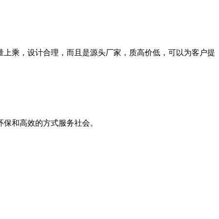
量上乘，设计合理，而且是源头厂家，质高价低，可以为客户提
环保和高效的方式服务社会。