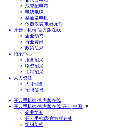
成套配电箱
电线电缆
柴油发电机
仪器仪表/电器元件
开云手机端·官方版在线
企业动态
行业资讯
政策法规
招采中心
服务招采
物资招采
工程招采
人力资源
人才理念
招聘信息
开云手机端·官方版在线
开云手机端·官方版在线-开云(中国)
▼
企业简介
开云手机端·官方版在线
组织架构