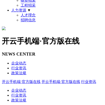
物资招采
工程招采
人力资源
▼
人才理念
招聘信息
开云手机端·官方版在线
NEWS CENTER
企业动态
行业资讯
政策法规
开云手机端·官方版在线
开云手机端·官方版在线
行业资讯
企业动态
行业资讯
政策法规