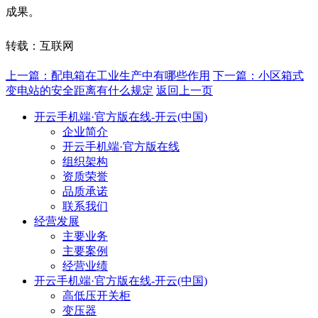
成果。
转载：互联网
上一篇：
配电箱在工业生产中有哪些作用
下一篇：
小区箱式
变电站的安全距离有什么规定
返回上一页
开云手机端·官方版在线-开云(中国)
企业简介
开云手机端·官方版在线
组织架构
资质荣誉
品质承诺
联系我们
经营发展
主要业务
主要案例
经营业绩
开云手机端·官方版在线-开云(中国)
高低压开关柜
变压器