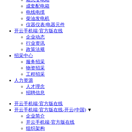
成套配电箱
电线电缆
柴油发电机
仪器仪表/电器元件
开云手机端·官方版在线
企业动态
行业资讯
政策法规
招采中心
服务招采
物资招采
工程招采
人力资源
人才理念
招聘信息
开云手机端·官方版在线
开云手机端·官方版在线-开云(中国)
▼
企业简介
开云手机端·官方版在线
组织架构