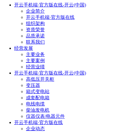
开云手机端·官方版在线-开云(中国)
企业简介
开云手机端·官方版在线
组织架构
资质荣誉
品质承诺
联系我们
经营发展
主要业务
主要案例
经营业绩
开云手机端·官方版在线-开云(中国)
高低压开关柜
变压器
箱式变电站
成套配电箱
电线电缆
柴油发电机
仪器仪表/电器元件
开云手机端·官方版在线
企业动态