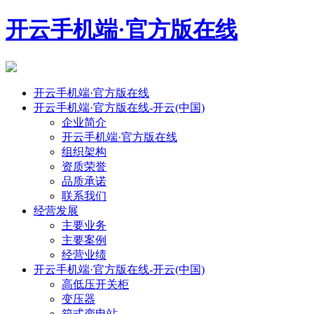
开云手机端·官方版在线
开云手机端·官方版在线
开云手机端·官方版在线-开云(中国)
企业简介
开云手机端·官方版在线
组织架构
资质荣誉
品质承诺
联系我们
经营发展
主要业务
主要案例
经营业绩
开云手机端·官方版在线-开云(中国)
高低压开关柜
变压器
箱式变电站