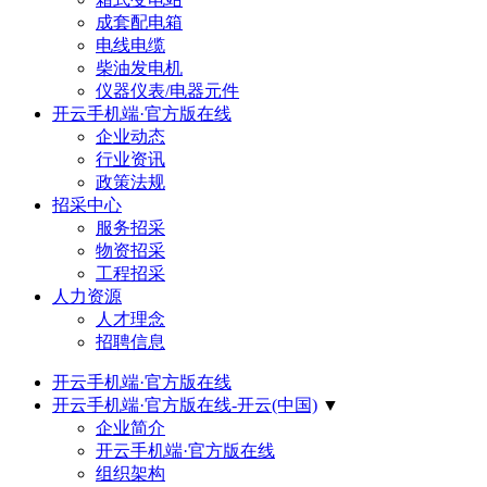
成套配电箱
电线电缆
柴油发电机
仪器仪表/电器元件
开云手机端·官方版在线
企业动态
行业资讯
政策法规
招采中心
服务招采
物资招采
工程招采
人力资源
人才理念
招聘信息
开云手机端·官方版在线
开云手机端·官方版在线-开云(中国)
▼
企业简介
开云手机端·官方版在线
组织架构