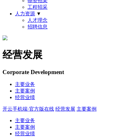
物资招采
工程招采
人力资源
▼
人才理念
招聘信息
经营发展
Corporate Development
主要业务
主要案例
经营业绩
开云手机端·官方版在线
经营发展
主要案例
主要业务
主要案例
经营业绩