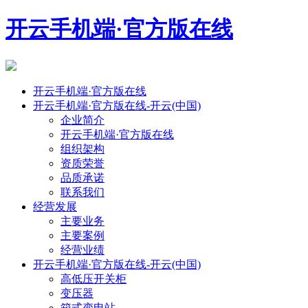
开云手机端·官方版在线
开云手机端·官方版在线
开云手机端·官方版在线-开云(中国)
企业简介
开云手机端·官方版在线
组织架构
资质荣誉
品质承诺
联系我们
经营发展
主要业务
主要案例
经营业绩
开云手机端·官方版在线-开云(中国)
高低压开关柜
变压器
箱式变电站