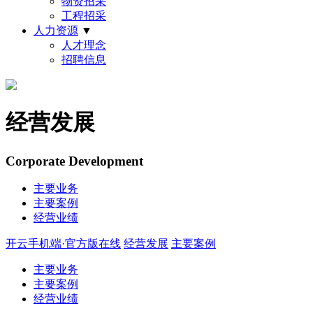
物资招采
工程招采
人力资源
▼
人才理念
招聘信息
经营发展
Corporate Development
主要业务
主要案例
经营业绩
开云手机端·官方版在线
经营发展
主要案例
主要业务
主要案例
经营业绩