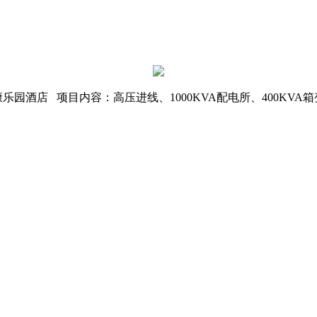
康乐园酒店 项目内容：
高压进线、1000KVA配电所、400KVA