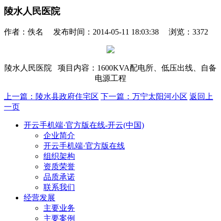
陵水人民医院
作者：佚名 发布时间：2014-05-11 18:03:38 浏览：3372
陵水人民医院 项目内容：
1600KVA配电所、低压出线、自备
电源工程
上一篇：
陵水县政府住宅区
下一篇：
万宁太阳河小区
返回上
一页
开云手机端·官方版在线-开云(中国)
企业简介
开云手机端·官方版在线
组织架构
资质荣誉
品质承诺
联系我们
经营发展
主要业务
主要案例