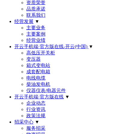
资质荣誉
品质承诺
联系我们
经营发展
▼
主要业务
主要案例
经营业绩
开云手机端·官方版在线-开云(中国)
▼
高低压开关柜
变压器
箱式变电站
成套配电箱
电线电缆
柴油发电机
仪器仪表/电器元件
开云手机端·官方版在线
▼
企业动态
行业资讯
政策法规
招采中心
▼
服务招采