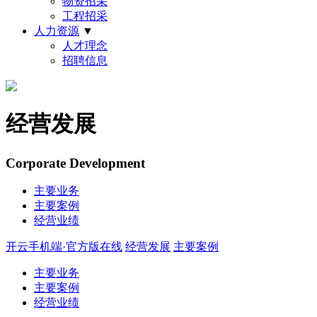
物资招采
工程招采
人力资源
▼
人才理念
招聘信息
经营发展
Corporate Development
主要业务
主要案例
经营业绩
开云手机端·官方版在线
经营发展
主要案例
主要业务
主要案例
经营业绩