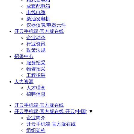
成套配电箱
电线电缆
柴油发电机
仪器仪表/电器元件
开云手机端·官方版在线
企业动态
行业资讯
政策法规
招采中心
服务招采
物资招采
工程招采
人力资源
人才理念
招聘信息
开云手机端·官方版在线
开云手机端·官方版在线-开云(中国)
▼
企业简介
开云手机端·官方版在线
组织架构