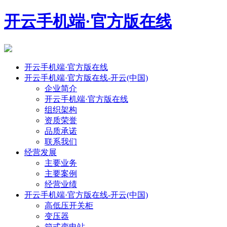
开云手机端·官方版在线
开云手机端·官方版在线
开云手机端·官方版在线-开云(中国)
企业简介
开云手机端·官方版在线
组织架构
资质荣誉
品质承诺
联系我们
经营发展
主要业务
主要案例
经营业绩
开云手机端·官方版在线-开云(中国)
高低压开关柜
变压器
箱式变电站