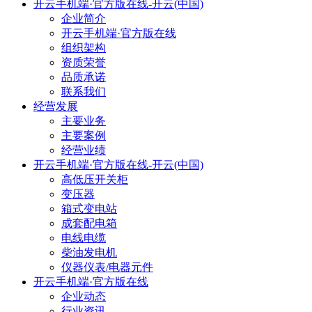
开云手机端·官方版在线-开云(中国)
企业简介
开云手机端·官方版在线
组织架构
资质荣誉
品质承诺
联系我们
经营发展
主要业务
主要案例
经营业绩
开云手机端·官方版在线-开云(中国)
高低压开关柜
变压器
箱式变电站
成套配电箱
电线电缆
柴油发电机
仪器仪表/电器元件
开云手机端·官方版在线
企业动态
行业资讯