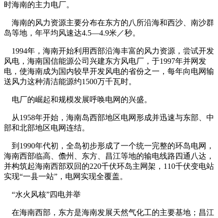
时海南的主力电厂。
海南的风力资源主要分布在东方的八所沿海和西沙、南沙群
岛等地，年平均风速达4.5—4.9米／秒。
1994年，海南开始利用西部沿海丰富的风力资源，尝试开发
风电，海南国信能源公司兴建东方风电厂，于1997年并网发
电，使海南成为国内较早开发风电的省份之一，每年向电网输
送风力这种清洁能源约1500万千瓦时。
电厂的崛起和规模发展呼唤电网的兴盛。
从1958年开始，海南岛西部地区电网形成并迅速与东部、中
部和北部地区电网连结。
到1990年代初，全岛初步形成了一个统一完整的环岛电网，
海南西部临高、儋州、东方、昌江等地的输电线路四通八达，
并构筑起海南西部双回的220千伏环岛主网架，110千伏变电站
实现“一县一站”，电网实现全覆盖。
“水火风核”四电并举
在海南西部，东方是海南发展天然气化工的主要基地；昌江