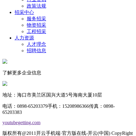
政策法规
招采中心
服务招采
物资招采
工程招采
人力资源
人才理念
招聘信息
了解更多企业信息
地址：海口市美兰区国兴大道5号海南大厦10层
电话：0898-65203379
手机：15208986366
传真：0898-
65203383
youtubegetting.com
版权所有@2011开云手机端·官方版在线-开云(中国) CopyRight