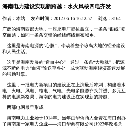
海南电力建设实现新跨越：水火风核四电齐发
作者：本站 发布时间：2012-06-16 16:12:57 浏览：8164
广袤的海南西部大地，一座座电厂挺拔矗立，一条条“银线”凌
空而越，如同一条条交错的经线纬线遍布城乡。
这里是海南电源的“心脏”，牵动着整个琼岛大地的经济建设
和人民生活。
这里是海南发展的“造血中心”，通过一条条“大动脉”，把源
源不断的电力“血液”输送至各处，成为驱动海南经济高速发展
的强劲引擎。
这里，一批电力新项目的建设正在上演最后冲刺，构建着水
电、火电、风电、核电、气电、光电多能源齐头并进、多元互
补的电源新格局，海南的电力建设正在实现新的跨越。
西部电网最早形成
海南电力工业始于1914年。当年由华侨商人合资在海口创办
了海南第一家电力企业——海口华商有限公司(1923年改名为