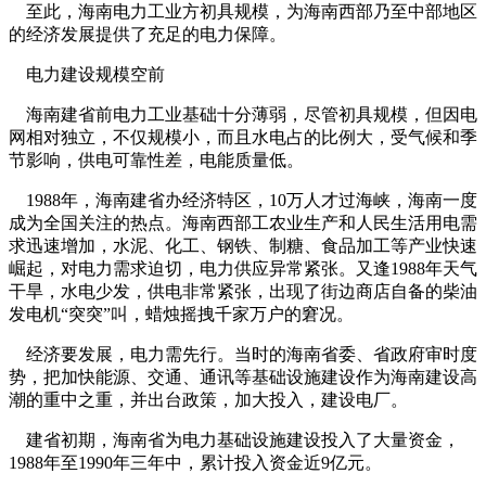
至此，海南电力工业方初具规模，为海南西部乃至中部地区
的经济发展提供了充足的电力保障。
电力建设规模空前
海南建省前电力工业基础十分薄弱，尽管初具规模，但因电
网相对独立，不仅规模小，而且水电占的比例大，受气候和季
节影响，供电可靠性差，电能质量低。
1988年，海南建省办经济特区，10万人才过海峡，海南一度
成为全国关注的热点。海南西部工农业生产和人民生活用电需
求迅速增加，水泥、化工、钢铁、制糖、食品加工等产业快速
崛起，对电力需求迫切，电力供应异常紧张。又逢1988年天气
干旱，水电少发，供电非常紧张，出现了街边商店自备的柴油
发电机“突突”叫，蜡烛摇拽千家万户的窘况。
经济要发展，电力需先行。当时的海南省委、省政府审时度
势，把加快能源、交通、通讯等基础设施建设作为海南建设高
潮的重中之重，并出台政策，加大投入，建设电厂。
建省初期，海南省为电力基础设施建设投入了大量资金，
1988年至1990年三年中，累计投入资金近9亿元。