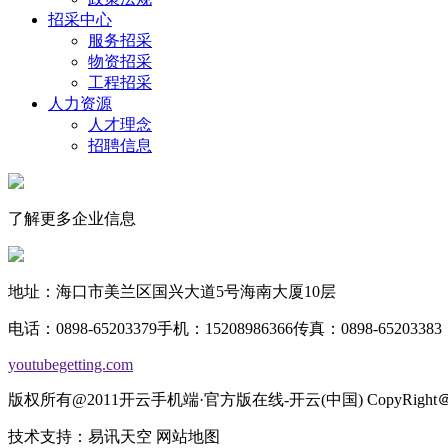
招采中心
服务招采
物资招采
工程招采
人力资源
人才理念
招聘信息
了解更多企业信息
地址：海口市美兰区国兴大道5号海南大厦10层
电话：0898-65203379
手机：15208986366
传真：0898-65203383
youtubegetting.com
版权所有@2011开云手机端·官方版在线-开云(中国) CopyRight＠Cases A
技术支持：易讯天空 网站地图