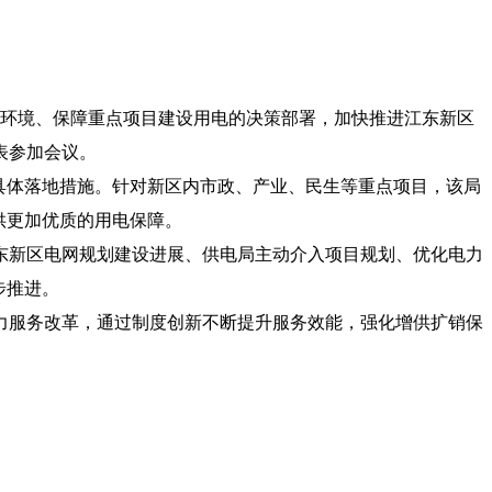
商环境、保障重点项目建设用电的决策部署，加快推进江东新区
表参加会议。
具体落地措施。针对新区内市政、产业、民生等重点项目，该局
供更加优质的用电保障。
东新区电网规划建设进展、供电局主动介入项目规划、优化电力
步推进。
力服务改革，通过制度创新不断提升服务效能，强化增供扩销保