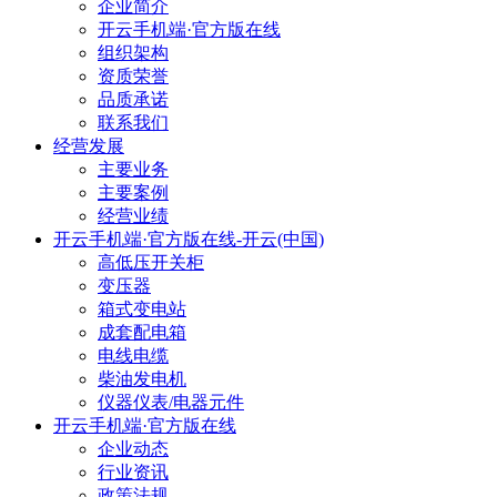
企业简介
开云手机端·官方版在线
组织架构
资质荣誉
品质承诺
联系我们
经营发展
主要业务
主要案例
经营业绩
开云手机端·官方版在线-开云(中国)
高低压开关柜
变压器
箱式变电站
成套配电箱
电线电缆
柴油发电机
仪器仪表/电器元件
开云手机端·官方版在线
企业动态
行业资讯
政策法规