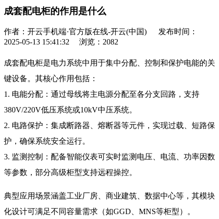
成套配电柜的作用是什么
作者：开云手机端·官方版在线-开云(中国) 发布时间：
2025-05-13 15:41:32 浏览：2082
成套配电柜是电力系统中用于集中分配、控制和保护电能的关
键设备。其核心作用包括：
1. 电能分配：通过母线将主电源分配至各分支回路，支持
380V/220V低压系统或10kV中压系统。
2. 电路保护：集成断路器、熔断器等元件，实现过载、短路保
护，确保系统安全运行。
3. 监测控制：配备智能仪表可实时监测电压、电流、功率因数
等参数，部分高级柜型支持远程操控。
典型应用场景涵盖工业厂房、商业建筑、数据中心等，其模块
化设计可满足不同容量需求（如GGD、MNS等柜型）。